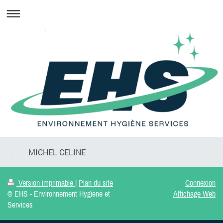
MICHEL CELINE
Version imprimable
|
Plan du site
Connexion
© EHS - Environnement Hygiene et
Affichage Web
Services