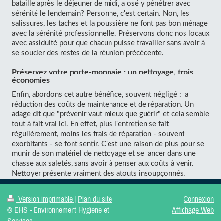
bataille après le déjeuner de midi, a osé y pénétrer avec
sérénité le lendemain? Personne, c'est certain. Non, les
salissures, les taches et la poussière ne font pas bon ménage
avec la sérénité professionnelle. Préservons donc nos locaux
avec assiduité pour que chacun puisse travailler sans avoir à
se soucier des restes de la réunion précédente.
Préservez votre porte-monnaie : un nettoyage, trois
économies
Enfin, abordons cet autre bénéfice, souvent négligé : la
réduction des coûts de maintenance et de réparation. Un
adage dit que "prévenir vaut mieux que guérir" et cela semble
tout à fait vrai ici. En effet, plus l'entretien se fait
régulièrement, moins les frais de réparation - souvent
exorbitants - se font sentir. C'est une raison de plus pour se
munir de son matériel de nettoyage et se lancer dans une
chasse aux saletés, sans avoir à penser aux coûts à venir.
Nettoyer présente vraiment des atouts insoupçonnés.
Version imprimable
|
Plan du site
Connexion
© EHS - Environnement Hygiene et
Affichage Web
Services